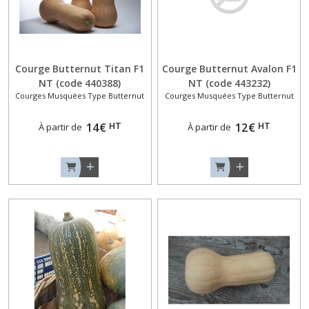
Epineux
(4)
Concombres
Lisses
Courge Butternut Titan F1
Courge Butternut Avalon F1
(3)
NT (code 440388)
NT (code 443232)
Courges Musquées Type Butternut
Courges Musquées Type Butternut
Concombres
HT
HT
14
€
12
€
À partir de
À partir de
Originaux,
Angourie
et
Métulon
(2)
Cornichons
(1)
Courges
Minis
(8)