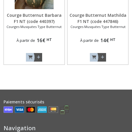
Courges
Courge Butternut Barbara
Courge Butternut Mathilda
Musquées
F1 NT (code 440397)
F1 NT (code 447846)
Consommables
Courges Musquées Type Butternut
Courges Musquées Type Butternut
Jeunes
en
HT
HT
16
€
14
€
À partir de
À partir de
Courgettes
(4)
Courges
Musquées
Type
Butternut
(6)
Paiements sécurisés
Courges
Musquées
Type
Provence
(4)
Navigation