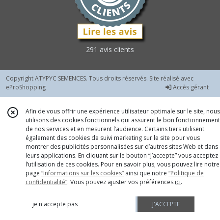
Courgettes
Vert
Foncé
(6)
291 avis clients
Fèves
(1)
Copyright ATYPYC SEMENCES. Tous droits réservés. Site réalisé avec
eProShopping
Accès gérant
Fraises
(1)
Afin de vous offrir une expérience utilisateur optimale sur le site, nous
utilisons des cookies fonctionnels qui assurent le bon fonctionnement
de nos services et en mesurent l’audience. Certains tiers utilisent
Haricots
également des cookies de suivi marketing sur le site pour vous
à
montrer des publicités personnalisées sur d’autres sites Web et dans
Rames
leurs applications. En cliquant sur le bouton “J’accepte” vous acceptez
à
l’utilisation de ces cookies. Pour en savoir plus, vous pouvez lire notre
Ecosser
page
“Informations sur les cookies”
ainsi que notre
“Politique de
et
confidentialité“
. Vous pouvez ajuster vos préférences
ici
.
Autres
(1)
je n'accepte pas
J'ACCEPTE