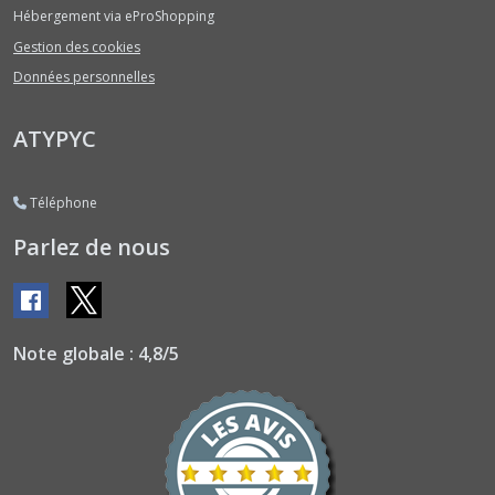
Courges
Hébergement via eProShopping
Type
Potimarrons
Gestion des cookies
(6)
Données personnelles
Courgettes
ATYPYC
à
Fleurs
(3)
Téléphone
Parlez de nous
Courgettes
Couleurs
et
Diverses
(7)
Note globale : 4,8/5
Courgettes
Rondes
(5)