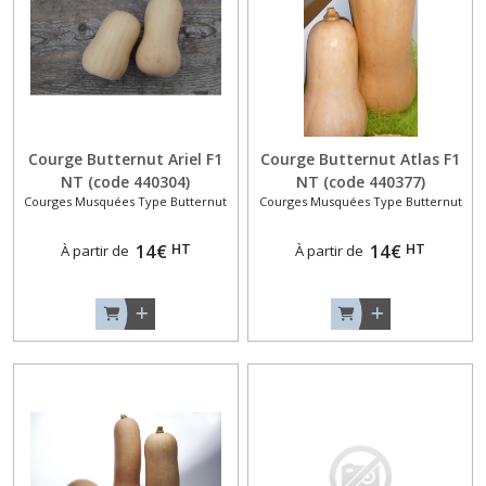
Blanches
(3)
Aubergines
Noir-
Violet
(9)
Courge Butternut Ariel F1
Courge Butternut Atlas F1
NT (code 440304)
NT (code 440377)
Courges Musquées Type Butternut
Courges Musquées Type Butternut
Aubergines
Originales
HT
HT
14
€
14
€
À partir de
À partir de
(2)
Aubergines
Zébrées
ou
Violettes
(3)
Concombres