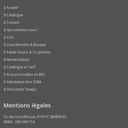
Accueil
Courges
Potirons
Catalogue
Bleus
Contact
ou
Qui sommes nous ?
Verts
(9)
CGV
Coordonnées & Banque
Patate Douce & Co (plants)
Courges
Potirons
Nomenclature
Rouges,
Catalogue et Tarif
Citrouilles
et
Si vous travaillez en BIO
Divers
Attestation Non OGM
(11)
Découvrez Tisanji !
Courges
Mentions légales
Spaghettis
(3)
Ce site est édité par ATYPYC SEMENCES.
SIREN : 390 590 719