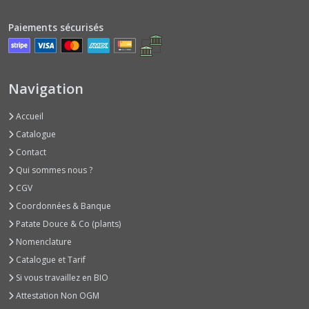
(1)
Paiements sécurisés
Echalotes
et
Echalions
Navigation
(1)
Accueil
Oignons
Catalogue
Jaunes
Contact
(1)
Qui sommes nous ?
CGV
Radis
Coordonnées & Banque
Daikons
-
Patate Douce & Co (plants)
Minowases
Nomenclature
(1)
Catalogue et Tarif
Si vous travaillez en BIO
Radis
Attestation Non OGM
Longs