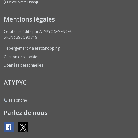
(2)
Découvrez Tisanji !
Mentions légales
Radis
Ronds
(1)
Ce site est édité par ATYPYC SEMENCES.
SIREN : 390 590 719
Hébergement via eProShopping
Afficher
Gestion des cookies
les
Données personnelles
résultats
ATYPYC
Téléphone
Parlez de nous