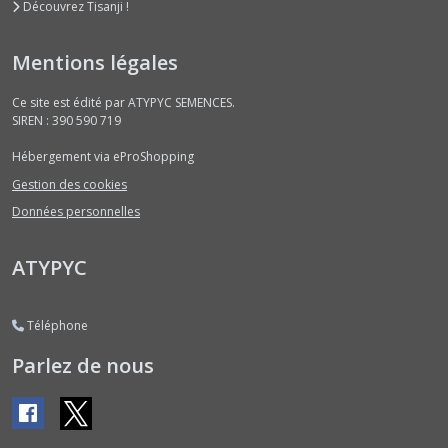
Découvrez Tisanji !
Basilics
Rouges
Mentions légales
(2)
Ce site est édité par ATYPYC SEMENCES.
SIREN : 390 590 719
Basilics
Verts
Hébergement via eProShopping
Classiques
(6)
Gestion des cookies
Données personnelles
Betteraves
Jeunes
ATYPYC
Pousses
(1)
Téléphone
Bleuet
Parlez de nous
(1)
Bourraches