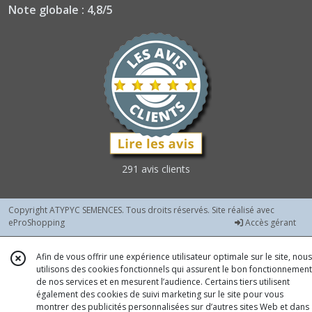
(1)
Note globale : 4,8/5
Brèdes
(1)
Cardons
(1)
Camomilles
(1)
291 avis clients
Capucines
Copyright ATYPYC SEMENCES. Tous droits réservés. Site réalisé avec
(2)
eProShopping
Accès gérant
Afin de vous offrir une expérience utilisateur optimale sur le site, nous
Céleris
utilisons des cookies fonctionnels qui assurent le bon fonctionnement
(2)
de nos services et en mesurent l’audience. Certains tiers utilisent
également des cookies de suivi marketing sur le site pour vous
montrer des publicités personnalisées sur d’autres sites Web et dans