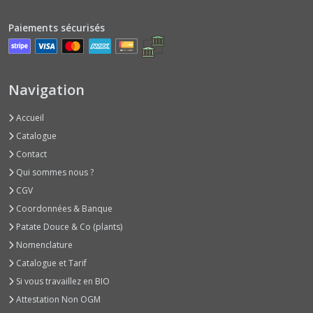
Paiements sécurisés
Aneths
(3)
Navigation
Arroches
(2)
Accueil
Catalogue
Artichauts
Contact
(1)
Qui sommes nous ?
CGV
Baselles
Coordonnées & Banque
(1)
Patate Douce & Co (plants)
Nomenclature
Basilics
Catalogue et Tarif
Autres
Arômes
Si vous travaillez en BIO
(8)
Attestation Non OGM