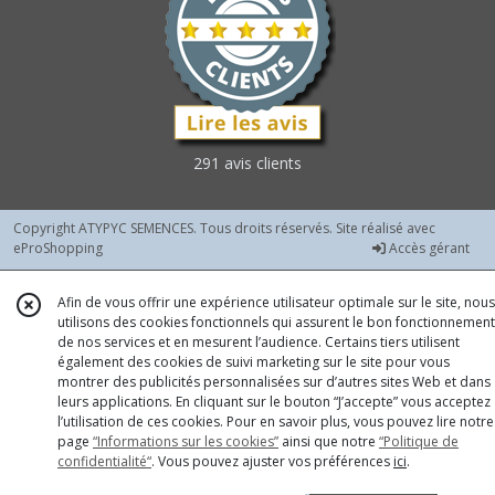
-
graines
enrobées
(1)
Chicorées
Diverses
291 avis clients
Rouges
-
graines
Copyright ATYPYC SEMENCES. Tous droits réservés. Site réalisé avec
nues
eProShopping
Accès gérant
(5)
Afin de vous offrir une expérience utilisateur optimale sur le site, nous
utilisons des cookies fonctionnels qui assurent le bon fonctionnement
Chicorées
de nos services et en mesurent l’audience. Certains tiers utilisent
Diverses
également des cookies de suivi marketing sur le site pour vous
Vertes
montrer des publicités personnalisées sur d’autres sites Web et dans
-
leurs applications. En cliquant sur le bouton “J’accepte” vous acceptez
graines
l’utilisation de ces cookies. Pour en savoir plus, vous pouvez lire notre
nues
page
“Informations sur les cookies”
ainsi que notre
“Politique de
(4)
confidentialité“
. Vous pouvez ajuster vos préférences
ici
.