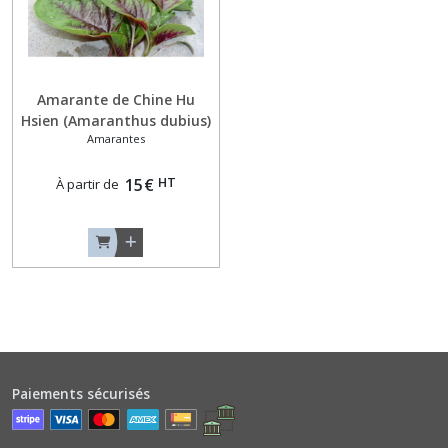
Basilics
Autres
Arômes
(6)
Amarante de Chine Hu
Hsien (Amaranthus dubius)
Basilics
Amarantes
NT (code 221008)
Rouges
(3)
HT
15
€
À partir de
Basilics
Verts
Classiques
(9)
Betteraves
Jeunes
Pousses
(2)
Paiements sécurisés