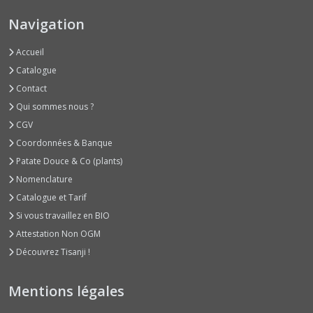
Bissaps
(2)
Navigation
Accueil
Bourraches
(2)
Catalogue
Contact
Qui sommes nous ?
Brèdes
(1)
CGV
Coordonnées & Banque
Patate Douce & Co (plants)
Capucines
(2)
Nomenclature
Catalogue et Tarif
Si vous travaillez en BIO
Cardons
(2)
Attestation Non OGM
Découvrez Tisanji !
Cedrele
(1)
Mentions légales