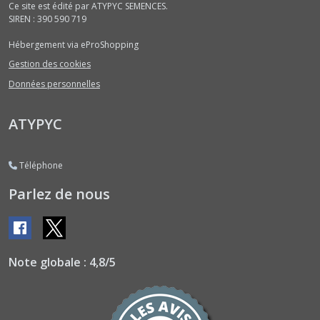
Ce site est édité par ATYPYC SEMENCES.
Céleris
SIREN : 390 590 719
(6)
Hébergement via eProShopping
Gestion des cookies
Cerfeuils
Données personnelles
(4)
ATYPYC
Chénopodes
(1)
Téléphone
Chicorées
Parlez de nous
Diverses
Bicolores
-
graines
nues
(2)
Note globale : 4,8/5
Chicorées
Diverses