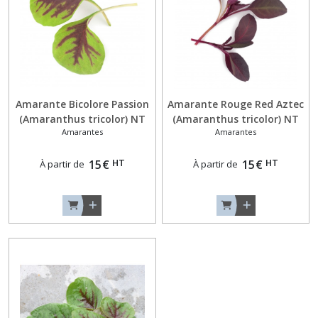
(3)
Aneths
(4)
Amarante Bicolore Passion
Amarante Rouge Red Aztec
Artichauts
(Amaranthus tricolor) NT
(Amaranthus tricolor) NT
(2)
Amarantes
Amarantes
(code 223022)
(code 223018)
Asperges
HT
HT
15
€
15
€
À partir de
À partir de
(1)
Bardane
(1)
Baselles
(1)