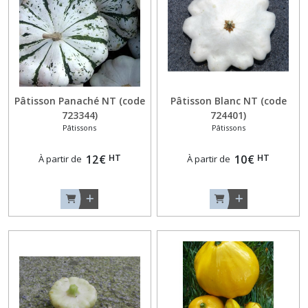
Blanches
(3)
Aubergines
Noir-
Violet
(9)
Pâtisson Panaché NT (code
Pâtisson Blanc NT (code
723344)
724401)
Pâtissons
Pâtissons
Aubergines
Originales
HT
HT
12
€
10
€
À partir de
À partir de
(2)
Aubergines
Zébrées
ou
Violettes
(3)
Concombres