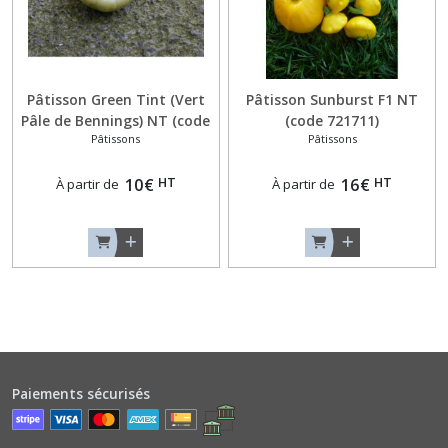
Epineux
(4)
Concombres
Lisses
Pâtisson Green Tint (Vert
Pâtisson Sunburst F1 NT
(3)
Pâle de Bennings) NT (code
(code 721711)
Pâtissons
Pâtissons
724410)
Concombres
HT
HT
10
€
16
€
À partir de
À partir de
Originaux,
Angourie
et
Métulon
(2)
Cornichons
(1)
Paiements sécurisés
Courges
Minis
(8)