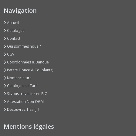
Navigation
Courges
Musquées
Accueil
Consommables
Catalogue
Jeunes
en
Contact
Courgettes
Qui sommes nous ?
(4)
CGV
Coordonnées & Banque
Courges
Patate Douce & Co (plants)
Musquées
Type
Nomenclature
Butternut
Catalogue et Tarif
(6)
Si vous travaillez en BIO
Attestation Non OGM
Courges
Découvrez Tisanji !
Musquées
Type
Provence
Mentions légales
(4)