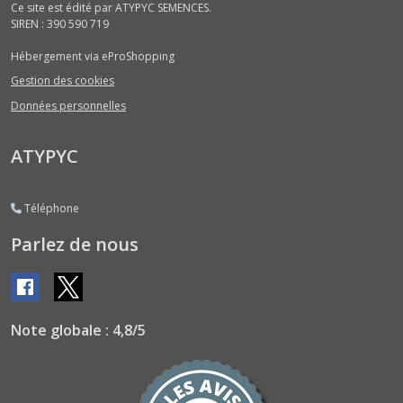
Ce site est édité par ATYPYC SEMENCES.
SIREN : 390 590 719
Courges
Potirons
Hébergement via eProShopping
Bleus
ou
Gestion des cookies
Verts
Données personnelles
(9)
ATYPYC
Courges
Potirons
Rouges,
Téléphone
Citrouilles
et
Parlez de nous
Divers
(11)
Courges
Note globale : 4,8/5
Spaghettis
(3)