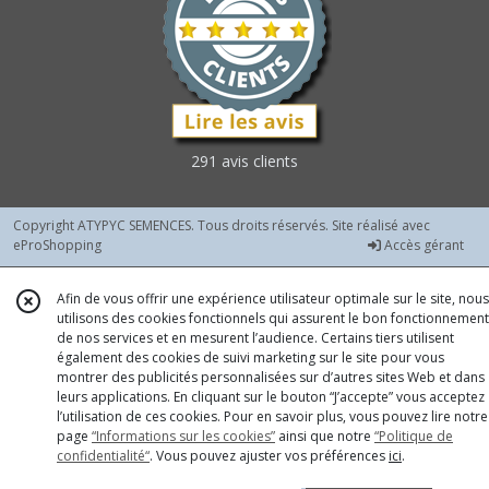
Courges
Type
Potimarrons
(6)
Courgettes
à
291 avis clients
Fleurs
(3)
Copyright ATYPYC SEMENCES. Tous droits réservés. Site réalisé avec
eProShopping
Accès gérant
Courgettes
Couleurs
et
Afin de vous offrir une expérience utilisateur optimale sur le site, nous
Diverses
utilisons des cookies fonctionnels qui assurent le bon fonctionnement
(7)
de nos services et en mesurent l’audience. Certains tiers utilisent
également des cookies de suivi marketing sur le site pour vous
montrer des publicités personnalisées sur d’autres sites Web et dans
Courgettes
leurs applications. En cliquant sur le bouton “J’accepte” vous acceptez
Rondes
l’utilisation de ces cookies. Pour en savoir plus, vous pouvez lire notre
(5)
page
“Informations sur les cookies”
ainsi que notre
“Politique de
confidentialité“
. Vous pouvez ajuster vos préférences
ici
.