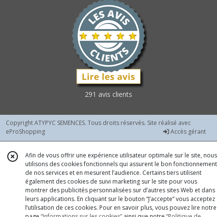
291 avis clients
Copyright ATYPYC SEMENCES. Tous droits réservés. Site réalisé avec
eProShopping
Accès gérant
Afin de vous offrir une expérience utilisateur optimale sur le site, nous
utilisons des cookies fonctionnels qui assurent le bon fonctionnement
de nos services et en mesurent l’audience. Certains tiers utilisent
également des cookies de suivi marketing sur le site pour vous
montrer des publicités personnalisées sur d’autres sites Web et dans
leurs applications. En cliquant sur le bouton “J’accepte” vous acceptez
l’utilisation de ces cookies. Pour en savoir plus, vous pouvez lire notre
page
“Informations sur les cookies”
ainsi que notre
“Politique de