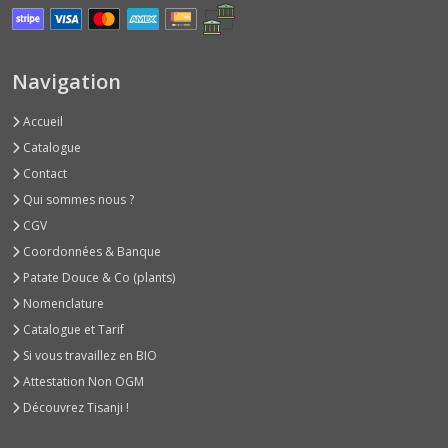
(2)
Radis
Navigation
Ronds
(1)
Accueil
Catalogue
Afficher
Contact
les
Qui sommes nous ?
résultats
CGV
Coordonnées & Banque
Patate Douce & Co (plants)
Nomenclature
Catalogue et Tarif
Si vous travaillez en BIO
Attestation Non OGM
Découvrez Tisanji !