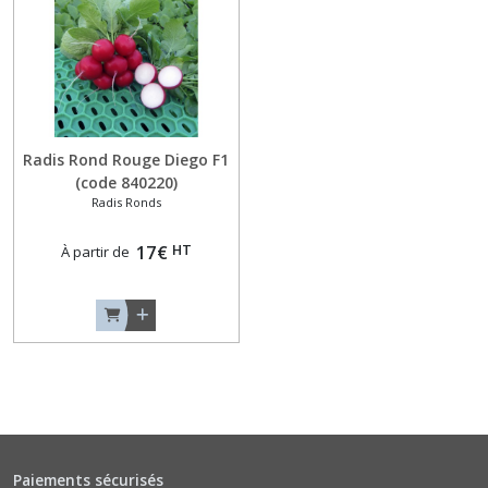
(1)
Echalotes
et
Echalions
(1)
Radis Rond Rouge Diego F1
(code 840220)
Oignons
Radis Ronds
Jaunes
(1)
HT
17
€
À partir de
Radis
Daikons
-
Minowases
(1)
Radis
Longs
Paiements sécurisés