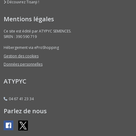
Découvrez Tisanji !
Courgettes
Rondes
(1)
Mentions légales
Ce site est édité par ATYPYC SEMENCES.
Courgettes
SIREN : 390 590 719
Vert
Foncé
Hébergement via eProShopping
(3)
Gestion des cookies
Données personnelles
Haricots
Nains
ATYPYC
Fin
(1)
04 67 41 23 34
Haricots
Nains
Parlez de nous
Machine
(1)