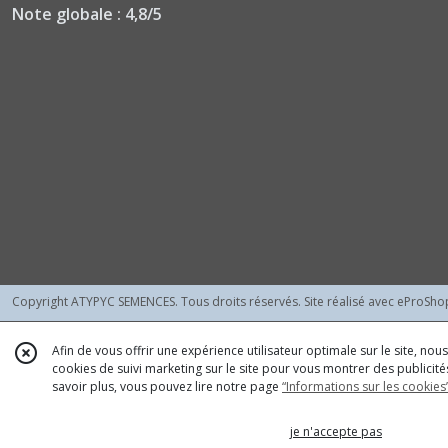
Pastèques
Note globale : 4,8/5
Classiques
(1)
Poivrons
Demi-
Longs
(1)
Afficher
les
résultats
Copyright ATYPYC SEMENCES. Tous droits réservés. Site réalisé avec
eProSho
Afin de vous offrir une expérience utilisateur optimale sur le site, no
cookies de suivi marketing sur le site pour vous montrer des publicités
savoir plus, vous pouvez lire notre page
“Informations sur les cookies
je n'accepte pas