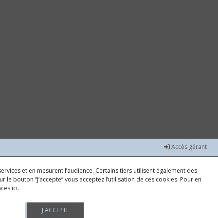
Accès gérant
ervices et en mesurent l’audience. Certains tiers utilisent également des
r le bouton “J’accepte” vous acceptez l’utilisation de ces cookies. Pour en
ences
ici
.
J'ACCEPTE