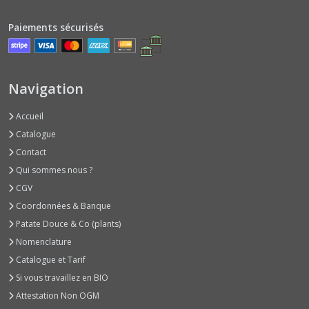
(1)
Paiements sécurisés
Courges
Musquées
Type
Navigation
Provence
(2)
Accueil
Catalogue
Courges
Contact
Potirons
Bleus
Qui sommes nous ?
ou
CGV
Verts
(1)
Coordonnées & Banque
Patate Douce & Co (plants)
Nomenclature
Courges
Type
Catalogue et Tarif
Potimarrons
Si vous travaillez en BIO
(1)
Attestation Non OGM