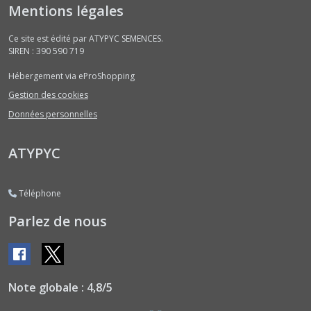
Mentions légales
Courges
Ce site est édité par ATYPYC SEMENCES.
Musquées
SIREN : 390 590 719
Consommables
Jeunes
Hébergement via eProShopping
en
Gestion des cookies
Courgettes
(4)
Données personnelles
ATYPYC
Courges
Musquées
Type
Butternut
Téléphone
(6)
Parlez de nous
Courges
Musquées
Type
Provence
Note globale : 4,8/5
(4)