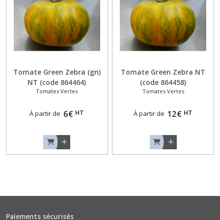
Blanches
(3)
Aubergines
Noir-
Violet
(9)
Tomate Green Zebra (gn)
Tomate Green Zebra NT
NT (code 864464)
(code 864458)
Tomates Vertes
Tomates Vertes
Aubergines
Originales
HT
HT
6
€
12
€
À partir de
À partir de
(2)
Aubergines
Zébrées
ou
Violettes
(3)
Concombres
Paiements sécurisés