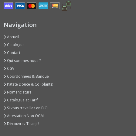
Epineux
(4)
Navigation
Concombres
Lisses
(3)
Accueil
Catalogue
Contact
Concombres
Originaux,
Qui sommes nous ?
Angourie
CGV
et
Métulon
Coordonnées & Banque
(2)
Patate Douce & Co (plants)
Nomenclature
Cornichons
Catalogue et Tarif
(1)
Si vous travaillez en BIO
Attestation Non OGM
Courges
Découvrez Tisanji !
Minis
(8)