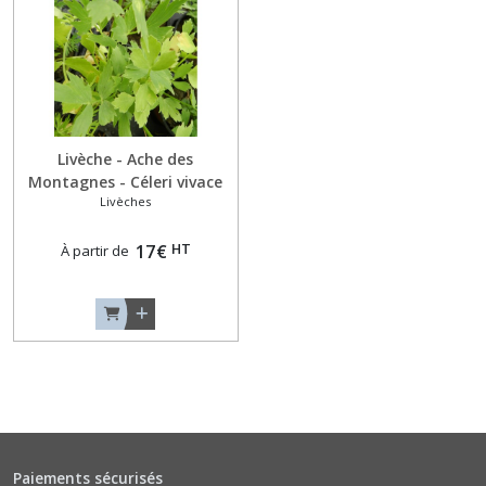
(3)
Aneths
(4)
Livèche - Ache des
Artichauts
Montagnes - Céleri vivace
(2)
Livèches
NT (code 181810)
Asperges
HT
17
€
À partir de
(1)
Bardane
(1)
Baselles
(1)
Paiements sécurisés