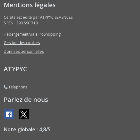
Bissaps
Mentions légales
(2)
Ce site est édité par ATYPYC SEMENCES.
SIREN : 390 590 719
Bourraches
(2)
Hébergement via eProShopping
Gestion des cookies
Brèdes
Données personnelles
(1)
ATYPYC
Capucines
(2)
Téléphone
Parlez de nous
Cardons
(2)
Cedrele
(1)
Note globale : 4,8/5