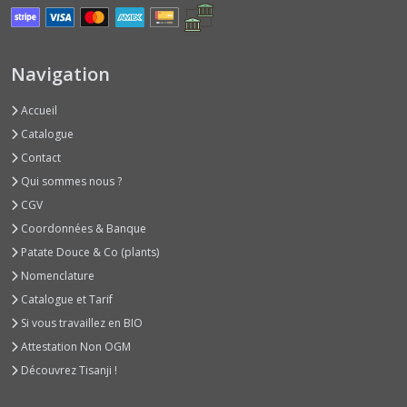
Basilics
Autres
Arômes
(6)
Navigation
Accueil
Basilics
Rouges
Catalogue
(3)
Contact
Qui sommes nous ?
Basilics
CGV
Verts
Coordonnées & Banque
Classiques
(9)
Patate Douce & Co (plants)
Nomenclature
Catalogue et Tarif
Betteraves
Jeunes
Si vous travaillez en BIO
Pousses
Attestation Non OGM
(2)
Découvrez Tisanji !