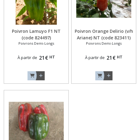
Epineux
(4)
Concombres
Lisses
Poivron Lamuyo F1 NT
Poivron Orange Delirio (v/h
(3)
(code 824497)
Ariane) NT (code 823411)
Poivrons Demi-Longs
Poivrons Demi-Longs
Concombres
HT
HT
21
€
21
€
À partir de
À partir de
Originaux,
Angourie
et
Métulon
(2)
Cornichons
(1)
Courges
Minis
(8)