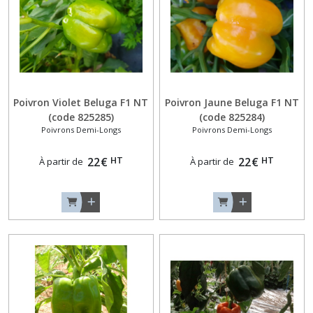
Blanches
(3)
Aubergines
Noir-
Violet
(9)
Poivron Violet Beluga F1 NT
Poivron Jaune Beluga F1 NT
(code 825285)
(code 825284)
Poivrons Demi-Longs
Poivrons Demi-Longs
Aubergines
Originales
HT
HT
22
€
22
€
À partir de
À partir de
(2)
Aubergines
Zébrées
ou
Violettes
(3)
Concombres