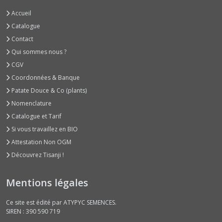
Accueil
Courges
Potirons
Catalogue
Bleus
Contact
ou
Qui sommes nous ?
Verts
(9)
CGV
Coordonnées & Banque
Patate Douce & Co (plants)
Courges
Potirons
Nomenclature
Rouges,
Catalogue et Tarif
Citrouilles
et
Si vous travaillez en BIO
Divers
Attestation Non OGM
(11)
Découvrez Tisanji !
Courges
Mentions légales
Spaghettis
(3)
Ce site est édité par ATYPYC SEMENCES.
SIREN : 390 590 719