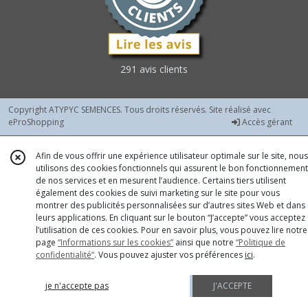
Courgettes
Vert
Foncé
(6)
291 avis clients
Fèves
(1)
Copyright ATYPYC SEMENCES. Tous droits réservés. Site réalisé avec
eProShopping
Accès gérant
Fraises
(1)
Afin de vous offrir une expérience utilisateur optimale sur le site, nous
utilisons des cookies fonctionnels qui assurent le bon fonctionnement
de nos services et en mesurent l’audience. Certains tiers utilisent
Haricots
également des cookies de suivi marketing sur le site pour vous
à
montrer des publicités personnalisées sur d’autres sites Web et dans
Rames
leurs applications. En cliquant sur le bouton “J’accepte” vous acceptez
à
l’utilisation de ces cookies. Pour en savoir plus, vous pouvez lire notre
Ecosser
page
“Informations sur les cookies”
ainsi que notre
“Politique de
et
confidentialité“
. Vous pouvez ajuster vos préférences
ici
.
Autres
(1)
je n'accepte pas
J'ACCEPTE