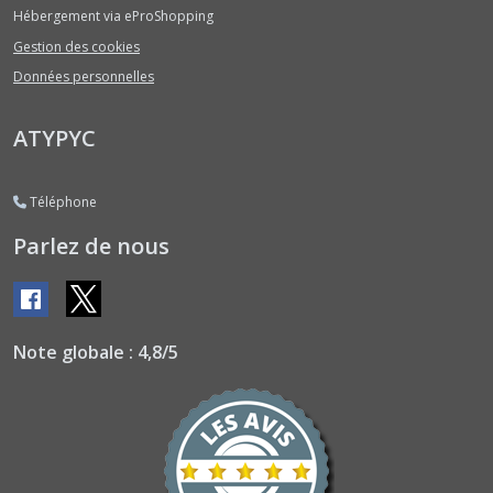
Courges
Hébergement via eProShopping
Type
Potimarrons
Gestion des cookies
(6)
Données personnelles
Courgettes
ATYPYC
à
Fleurs
(3)
Téléphone
Parlez de nous
Courgettes
Couleurs
et
Diverses
(7)
Note globale : 4,8/5
Courgettes
Rondes
(5)