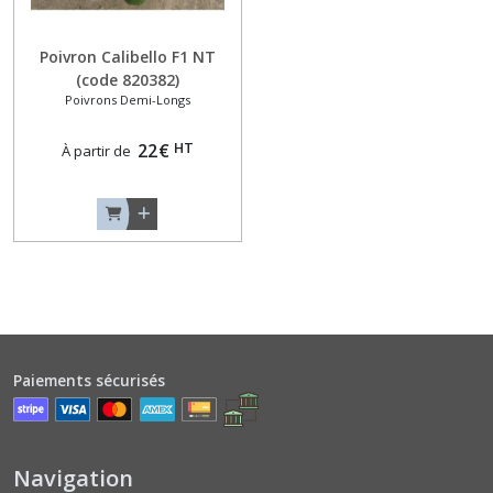
Courges
Poivron Calibello F1 NT
Musquées
(code 820382)
Consommables
Poivrons Demi-Longs
Jeunes
en
HT
22
€
À partir de
Courgettes
(4)
Courges
Musquées
Type
Butternut
(6)
Paiements sécurisés
Courges
Musquées
Type
Provence
(4)
Navigation