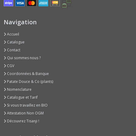
Bissaps
(2)
Navigation
Bourraches
(2)
Accueil
Catalogue
Brèdes
Contact
(1)
Qui sommes nous ?
CGV
Capucines
Coordonnées & Banque
(2)
Patate Douce & Co (plants)
Nomenclature
Cardons
Catalogue et Tarif
(2)
Si vous travaillez en BIO
Attestation Non OGM
Cedrele
Découvrez Tisanji !
(1)