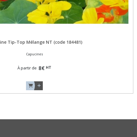
ine Tip-Top Mélange NT (code 184481)
Capucines
HT
8
€
À partir de