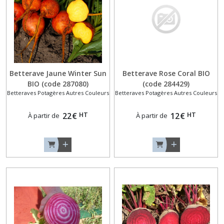
Potagères
Rouges
(7)
Carottes
Autres
Couleurs
Betterave Jaune Winter Sun
Betterave Rose Coral BIO
(4)
BIO (code 287080)
(code 284429)
Betteraves Potagères Autres Couleurs
Betteraves Potagères Autres Couleurs
Carottes
HT
HT
22
€
12
€
À partir de
À partir de
Autres
Types
(2)
Carottes
Nantaises
(6)
Céleris