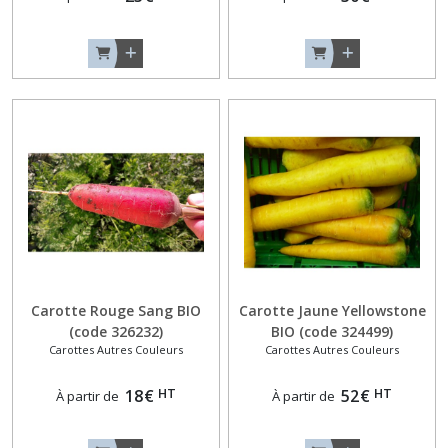
Roses
(3)
Salsifis
et
Scorsonères
(2)
Afficher
les
résultats
Carotte Rouge Sang BIO
Carotte Jaune Yellowstone
(code 326232)
BIO (code 324499)
Carottes Autres Couleurs
Carottes Autres Couleurs
HT
HT
18
€
52
€
À partir de
À partir de