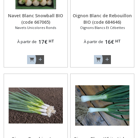
Navet Blanc Snowball BIO
Oignon Blanc de Rebouillon
(code 667065)
BIO (code 684646)
Navets Unicolores Ronds
Oignons Blancs Et Cébettes
HT
HT
17
€
16
€
À partir de
À partir de