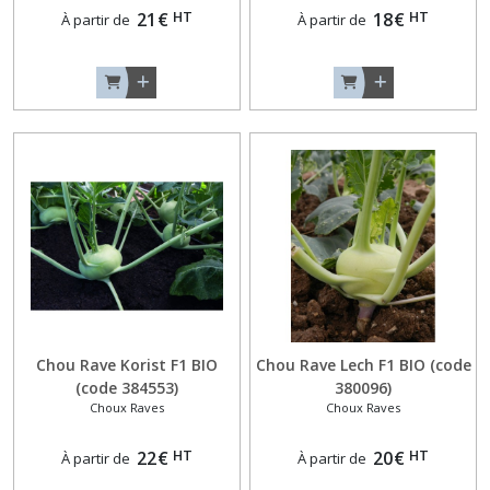
HT
HT
21
€
18
€
À partir de
À partir de
Chou Rave Korist F1 BIO
Chou Rave Lech F1 BIO (code
(code 384553)
380096)
Choux Raves
Choux Raves
HT
HT
22
€
20
€
À partir de
À partir de