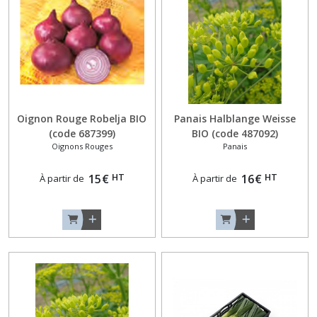
Oignon Rouge Robelja BIO
Panais Halblange Weisse
(code 687399)
BIO (code 487092)
Oignons Rouges
Panais
HT
HT
15
€
16
€
À partir de
À partir de