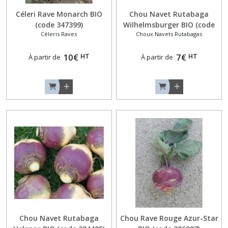
Céleri Rave Monarch BIO
Chou Navet Rutabaga
(code 347399)
Wilhelmsburger BIO (code
Céleris Raves
Choux Navets Rutabagas
384498)
HT
HT
10
€
7
€
À partir de
À partir de
Chou Navet Rutabaga
Chou Rave Rouge Azur-Star