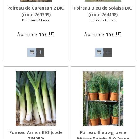
Poireau de Carentan 2 BIO
Poireau Bleu de Solaise BIO
(code 769399)
(code 764498)
Poireaux D'hiver
Poireaux D'hiver
HT
HT
15
€
15
€
À partir de
À partir de
Poireau Armor BIO (code
Poireau Blauwgroene
766059)
Winter Bandit BIO (code