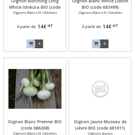
Oignon Bunching Long
Oignon Blanc White Lisbon
White Ishikura BIO (code
BIO (code 683499)
Oignons Blancs Et Cébettes
Oignons Blancs Et Cébettes
687397)
HT
HT
14
€
14
€
À partir de
À partir de
Oignon Blanc Premier BIO
Oignon Jaune Museau de
(code 686268)
Lièvre BIO (code 681611)
Oignons Blancs Et Cébettes
Oignons Jaunes