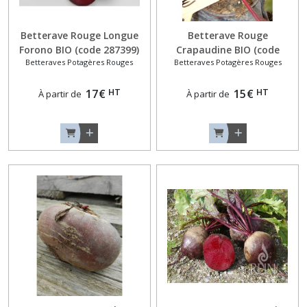
Navets
Betterave Rouge Longue
Betterave Rouge
Unicolores
Forono BIO (code 287399)
Crapaudine BIO (code
Longs
Betteraves Potagères Rouges
Betteraves Potagères Rouges
284989)
(1)
HT
HT
17
€
15
€
À partir de
À partir de
Navets
Unicolores
Ronds
(3)
Oignons
Blancs
et
Cébettes
(4)
Oignons
Jaunes
(4)