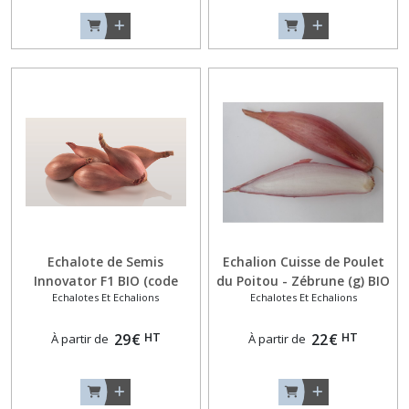
Echalote de Semis
Echalion Cuisse de Poulet
Innovator F1 BIO (code
du Poitou - Zébrune (g) BIO
Echalotes Et Echalions
Echalotes Et Echalions
184559)
(code 686299)
HT
HT
29
€
22
€
À partir de
À partir de