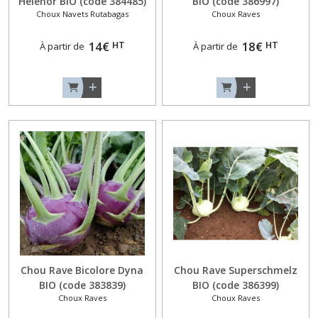
Helenor BIO (code 384485)
BIO (code 386997)
Choux Navets Rutabagas
Choux Raves
HT
HT
14
€
18
€
À partir de
À partir de
Chou Rave Bicolore Dyna
Chou Rave Superschmelz
BIO (code 383839)
BIO (code 386399)
Choux Raves
Choux Raves