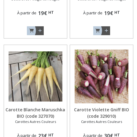
-
Minowases
HT
HT
19
€
19
€
À partir de
À partir de
(3)
Radis
Longs
(2)
Radis
Noirs
(2)
Radis
Ronds
(3)
Carotte Blanche Maruschka
Carotte Violette Gniff BIO
BIO (code 327070)
(code 329010)
Radis
Carottes Autres Couleurs
Carottes Autres Couleurs
Violets
et
HT
HT
23
€
30
€
À partir de
À partir de