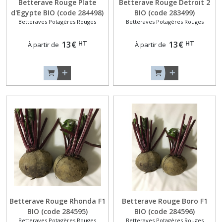
Betterave Rouge Plate
Betterave Rouge Detroit 2
d'Egypte BIO (code 284498)
BIO (code 283499)
Betteraves Potagères Rouges
Betteraves Potagères Rouges
Oignons
Rouges
HT
HT
13
€
13
€
À partir de
À partir de
(6)
Panais
(2)
Poireaux
d'Automne
(3)
Poireaux
d'Hiver
(5)
Betterave Rouge Rhonda F1
Betterave Rouge Boro F1
Radis
BIO (code 284595)
BIO (code 284596)
Daikons
Betteraves Potagères Rouges
Betteraves Potagères Rouges