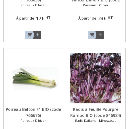
Poireaux D'hiver
Poireaux D'hiver
764598)
HT
HT
17
€
23
€
À partir de
À partir de
Poireau Belton F1 BIO (code
Radis à Feuille Pourpre
766676)
Rambo BIO (code 846984)
Poireaux D'hiver
Radis Daikons - Minowases