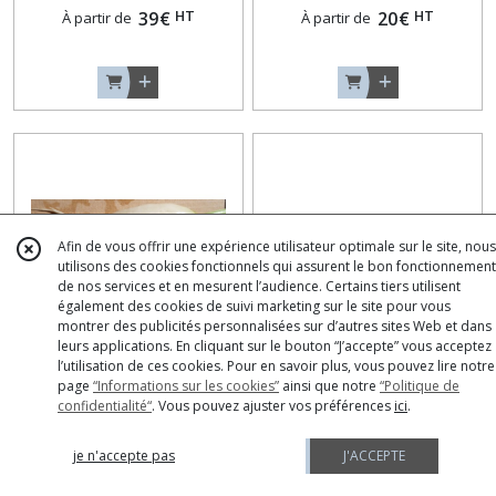
HT
HT
39
€
20
€
À partir de
À partir de
Afin de vous offrir une expérience utilisateur optimale sur le site, nous
utilisons des cookies fonctionnels qui assurent le bon fonctionnement
de nos services et en mesurent l’audience. Certains tiers utilisent
également des cookies de suivi marketing sur le site pour vous
montrer des publicités personnalisées sur d’autres sites Web et dans
leurs applications. En cliquant sur le bouton “J’accepte” vous acceptez
l’utilisation de ces cookies. Pour en savoir plus, vous pouvez lire notre
Radis Blanc - Minowase
Radis Blanc - Minowase
page
“Informations sur les cookies”
ainsi que notre
“Politique de
White Icicle BIO (code
Daikon BIO (code 844448)
confidentialité“
. Vous pouvez ajuster vos préférences
ici
.
Radis Daikons - Minowases
Radis Daikons - Minowases
846999)
je n'accepte pas
J'ACCEPTE
HT
HT
19
€
19
€
À partir de
À partir de