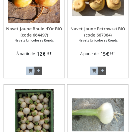
Navet Jaune Boule d'Or BIO
Navet Jaune Petrowski BIO
(code 664497)
(code 667064)
Navets Unicolores Ronds
Navets Unicolores Ronds
HT
HT
12
€
15
€
À partir de
À partir de