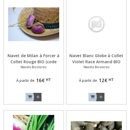
Navet de Milan à Forcer à
Navet Blanc Globe à Collet
Collet Rouge BIO (code
Violet Race Armand BIO
Navets Bicolores
Navets Bicolores
664495)
(code 662666)
HT
HT
16
€
12
€
À partir de
À partir de