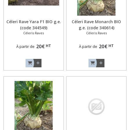
Céleri Rave Yara F1 BIO g.e.
Céleri Rave Monarch BIO
(code 344549)
g.e. (code 340614)
Céleris Raves
Céleris Raves
HT
HT
20
€
20
€
À partir de
À partir de