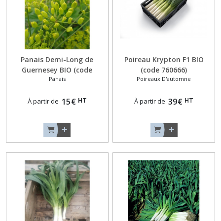
Panais Demi-Long de
Poireau Krypton F1 BIO
Guernesey BIO (code
(code 760666)
Panais
Poireaux D'automne
482698)
HT
HT
15
€
39
€
À partir de
À partir de