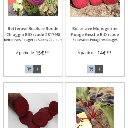
Raves
(3)
Choux
Navets
Betterave Bicolore Ronde
Betterave Monogerme
Rutabagas
Chioggia BIO (code 281798)
Rouge Gesche BIO (code
(2)
Betteraves Potagères Autres Couleurs
Betteraves Potagères Rouges
287070)
HT
HT
15
€
14
€
À partir de
À partir de
Choux
Raves
(5)
Echalotes
et
Echalions
(2)
Navets
Bicolores
(5)