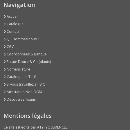
Navigation
-
graines
enrobées
Accueil
(1)
Catalogue
Contact
Chicorées
Qui sommes nous ?
Diverses
CGV
Rouges
-
Coordonnées & Banque
graines
Patate Douce & Co (plants)
nues
(5)
Nomenclature
Catalogue et Tarif
Si vous travaillez en BIO
Chicorées
Diverses
Attestation Non OGM
Vertes
Découvrez Tisanji !
-
graines
nues
Mentions légales
(4)
Ce site est édité par ATYPYC SEMENCES.