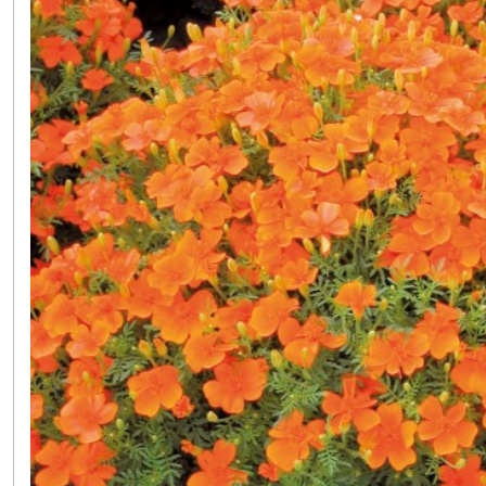
Bissaps
(2)
Bourraches
(2)
Brèdes
(1)
Capucines
(2)
Cardons
(2)
Cedrele
(1)