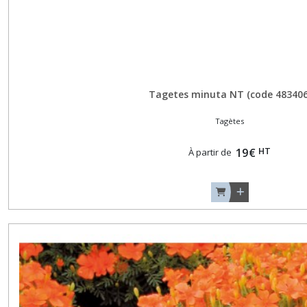
Basilics
Autres
Arômes
(6)
Basilics
Tagetes minuta NT (code 483406
Rouges
(3)
Tagètes
HT
19
€
À partir de
Basilics
Verts
Classiques
(9)
Betteraves
Jeunes
Pousses
(2)