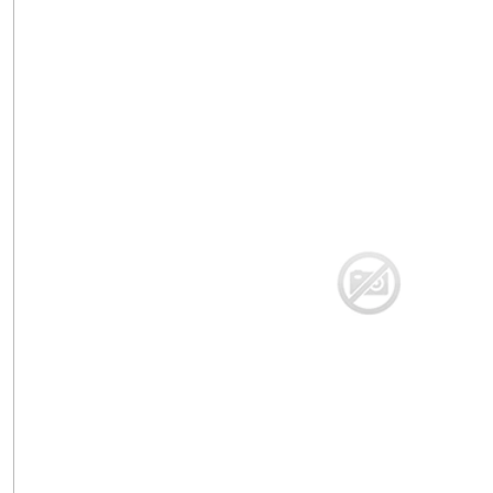
(3)
Aneths
(4)
Artichauts
(2)
Asperges
(1)
Bardane
(1)
Baselles
(1)