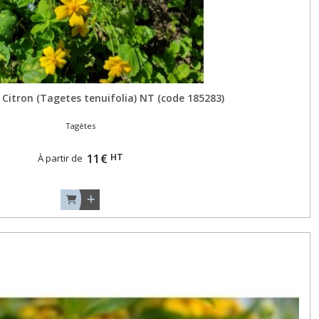
Citron (Tagetes tenuifolia) NT (code 185283)
Tagètes
HT
11
€
À partir de