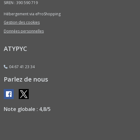
SIREN : 390 590 719
Chicorées
Frisées
Hébergement via eProShopping
-
graines
Gestion des cookies
enrobées
Données personnelles
(1)
ATYPYC
Chicorées
Frisées
-
04 67 41 23 34
graines
nues
Parlez de nous
(2)
Chicorées
Scaroles
Note globale : 4,8/5
-
graines
enrobées
(1)