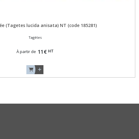
ée (Tagetes lucida anisata) NT (code 185281)
Tagètes
HT
11
€
À partir de