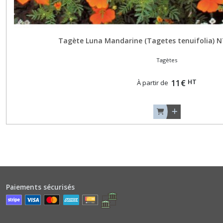
Céleris
(6)
Tagète Luna Mandarine (Tagetes tenuifolia) N
Cerfeuils
(4)
Tagètes
HT
11
€
À partir de
Chénopodes
(1)
Chicorées
Diverses
Bicolores
-
graines
nues
(2)
Paiements sécurisés
Chicorées
Diverses