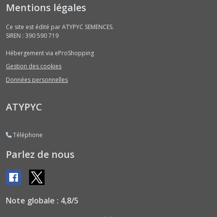
(1)
Mentions légales
Ce site est édité par ATYPYC SEMENCES.
Brèdes
SIREN : 390 590 719
(1)
Hébergement via eProShopping
Gestion des cookies
Cardons
(1)
Données personnelles
ATYPYC
Camomilles
(1)
Téléphone
Capucines
Parlez de nous
(2)
Céleris
(2)
Note globale : 4,8/5