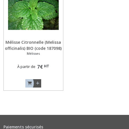
Aneths
(3)
Arroches
Mélisse Citronnelle (Melissa
(2)
officinalis) BIO (code 187098)
Mélisses
Artichauts
(1)
HT
7
€
À partir de
Baselles
(1)
Basilics
Autres
Arômes
(8)
Paiements sécurisés