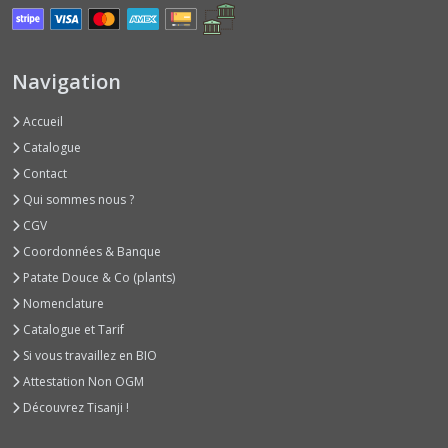
Basilics
Rouges
(2)
Navigation
Accueil
Basilics
Verts
Catalogue
Classiques
Contact
(6)
Qui sommes nous ?
CGV
Betteraves
Coordonnées & Banque
Jeunes
Pousses
Patate Douce & Co (plants)
(1)
Nomenclature
Catalogue et Tarif
Bleuet
Si vous travaillez en BIO
(1)
Attestation Non OGM
Découvrez Tisanji !
Bourraches