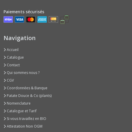
(1)
Paiements sécurisés
Courges
Musquées
Type
Navigation
Provence
(2)
Accueil
Catalogue
Courges
Contact
Potirons
Bleus
Qui sommes nous ?
ou
CGV
Verts
(1)
Coordonnées & Banque
Patate Douce & Co (plants)
Nomenclature
Courges
Type
Catalogue et Tarif
Potimarrons
Si vous travaillez en BIO
(1)
Attestation Non OGM