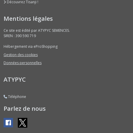
Découvrez Tisanji !
Courgettes
Rondes
(1)
Mentions légales
Ce site est édité par ATYPYC SEMENCES.
Courgettes
SIREN : 390 590 719
Vert
Foncé
Hébergement via eProShopping
(3)
Gestion des cookies
Données personnelles
Haricots
Nains
ATYPYC
Fin
(1)
Téléphone
Haricots
Nains
Parlez de nous
Machine
(1)