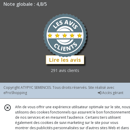
Pastèques
Note globale : 4,8/5
Classiques
(1)
Poivrons
Demi-
Longs
(1)
Afficher
291 avis clients
les
résultats
Copyright ATYPYC SEMENCES. Tous droits réservés. Site réalisé avec
eProShopping
Accès gérant
Afin de vous offrir une expérience utilisateur optimale sur le site, nous
utilisons des cookies fonctionnels qui assurent le bon fonctionnement
de nos services et en mesurent l’audience. Certains tiers utilisent
également des cookies de suivi marketing sur le site pour vous
montrer des publicités personnalisées sur d’autres sites Web et dans