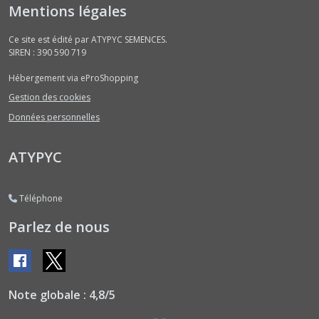
Bissaps
Mentions légales
(2)
Ce site est édité par ATYPYC SEMENCES.
SIREN : 390 590 719
Bourraches
(2)
Hébergement via eProShopping
Gestion des cookies
Brèdes
Données personnelles
(1)
ATYPYC
Capucines
(2)
Téléphone
Parlez de nous
Cardons
(2)
Cedrele
(1)
Note globale : 4,8/5