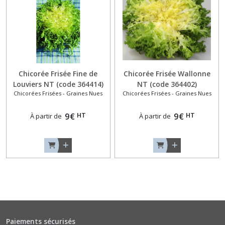
(3)
Aneths
(4)
Chicorée Frisée Fine de
Chicorée Frisée Wallonne
Artichauts
Louviers NT (code 364414)
NT (code 364402)
(2)
Chicorées Frisées - Graines Nues
Chicorées Frisées - Graines Nues
Asperges
HT
HT
9
€
9
€
À partir de
À partir de
(1)
Bardane
(1)
Baselles
(1)
Paiements sécurisés