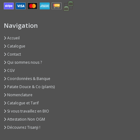
Basilics
Autres
Arômes
(6)
Navigation
Accueil
Basilics
Rouges
Catalogue
(3)
Contact
Qui sommes nous ?
Basilics
CGV
Verts
Coordonnées & Banque
Classiques
(9)
Patate Douce & Co (plants)
Nomenclature
Catalogue et Tarif
Betteraves
Jeunes
Si vous travaillez en BIO
Pousses
Attestation Non OGM
(2)
Découvrez Tisanji !