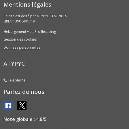
Bissaps
Mentions légales
(2)
Ce site est édité par ATYPYC SEMENCES.
SIREN : 390 590 719
Bourraches
(2)
Hébergement via eProShopping
Gestion des cookies
Brèdes
Données personnelles
(1)
ATYPYC
Capucines
(2)
Téléphone
Parlez de nous
Cardons
(2)
Cedrele
(1)
Note globale : 4,8/5