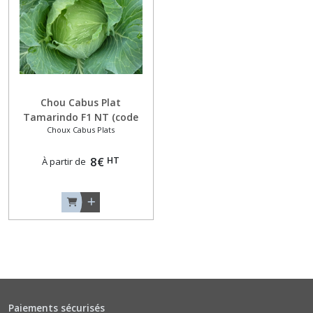
(3)
Aneths
(4)
Chou Cabus Plat
Artichauts
Tamarindo F1 NT (code
(2)
Choux Cabus Plats
384650)
Asperges
HT
8
€
À partir de
(1)
Bardane
(1)
Baselles
(1)
Paiements sécurisés