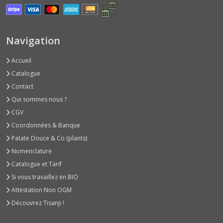
Basilics
Autres
Arômes
(6)
Navigation
Accueil
Basilics
Rouges
Catalogue
(3)
Contact
Qui sommes nous ?
Basilics
CGV
Verts
Coordonnées & Banque
Classiques
(9)
Patate Douce & Co (plants)
Nomenclature
Catalogue et Tarif
Betteraves
Jeunes
Si vous travaillez en BIO
Pousses
Attestation Non OGM
(2)
Découvrez Tisanji !