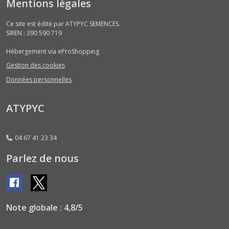
Mentions légales
Cerfeuils
(3)
Ce site est édité par ATYPYC SEMENCES.
SIREN : 390 590 719
Chicorées
Hébergement via eProShopping
Diverses
Bicolores
Gestion des cookies
-
graines
Données personnelles
nues
(2)
ATYPYC
Chicorées
Diverses
04 67 41 23 34
Rouges
Parlez de nous
-
graines
nues
(2)
Note globale : 4,8/5
Chicorées
Diverses