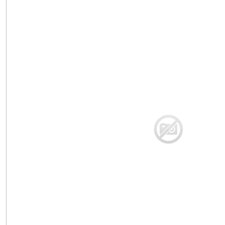
Aneths
(3)
Arroches
(2)
Artichauts
(1)
Baselles
(1)
Basilics
Autres
Arômes
(8)