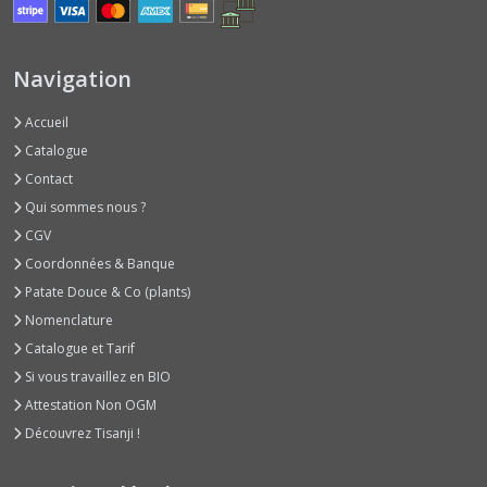
(1)
Brèdes
Navigation
(1)
Accueil
Catalogue
Cardons
(1)
Contact
Qui sommes nous ?
CGV
Camomilles
(1)
Coordonnées & Banque
Patate Douce & Co (plants)
Nomenclature
Capucines
(2)
Catalogue et Tarif
Si vous travaillez en BIO
Attestation Non OGM
Céleris
(2)
Découvrez Tisanji !