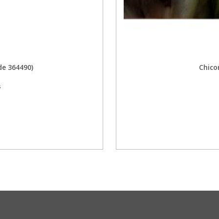
de 364490)
Chico
s