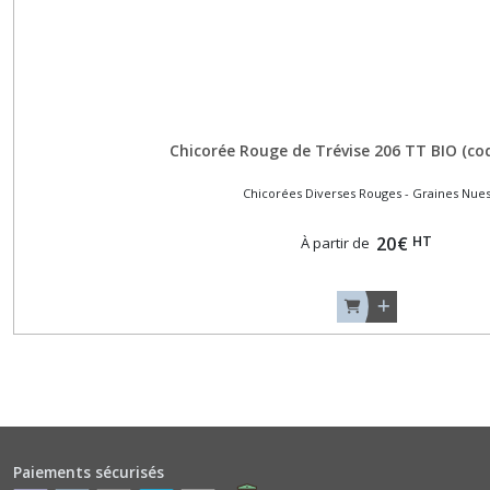
Basilics
Rouges
(2)
Basilics
Chicorée Rouge de Trévise 206 TT BIO (co
Verts
Classiques
Chicorées Diverses Rouges - Graines Nue
(6)
HT
20
€
À partir de
Betteraves
Jeunes
Pousses
(1)
Bleuet
(1)
Paiements sécurisés
Bourraches