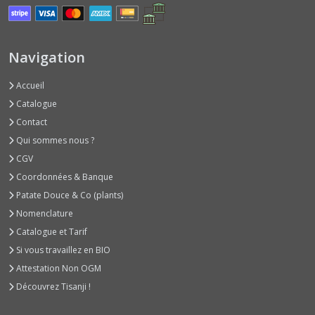
Basilics
Rouges
(2)
Navigation
Accueil
Basilics
Verts
Catalogue
Classiques
Contact
(6)
Qui sommes nous ?
CGV
Betteraves
Coordonnées & Banque
Jeunes
Pousses
Patate Douce & Co (plants)
(1)
Nomenclature
Catalogue et Tarif
Bleuet
Si vous travaillez en BIO
(1)
Attestation Non OGM
Découvrez Tisanji !
Bourraches