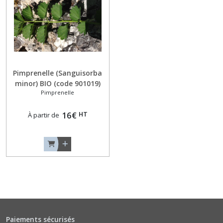
Aneths
(3)
Arroches
Pimprenelle (Sanguisorba
(2)
minor) BIO (code 901019)
Pimprenelle
Artichauts
(1)
HT
16
€
À partir de
Baselles
(1)
Basilics
Autres
Arômes
(8)
Paiements sécurisés