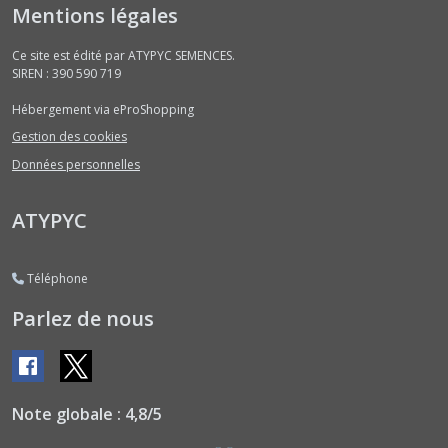
(1)
Mentions légales
Ce site est édité par ATYPYC SEMENCES.
Brèdes
SIREN : 390 590 719
(1)
Hébergement via eProShopping
Gestion des cookies
Cardons
(1)
Données personnelles
ATYPYC
Camomilles
(1)
Téléphone
Capucines
Parlez de nous
(2)
Céleris
(2)
Note globale : 4,8/5