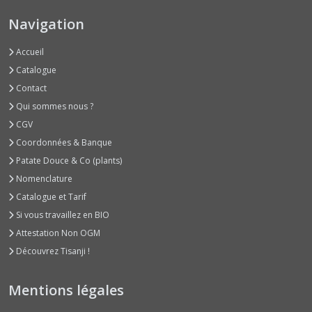
Bissaps
(2)
Navigation
Accueil
Bourraches
(2)
Catalogue
Contact
Qui sommes nous ?
Brèdes
(1)
CGV
Coordonnées & Banque
Patate Douce & Co (plants)
Capucines
(2)
Nomenclature
Catalogue et Tarif
Si vous travaillez en BIO
Cardons
(2)
Attestation Non OGM
Découvrez Tisanji !
Cedrele
(1)
Mentions légales