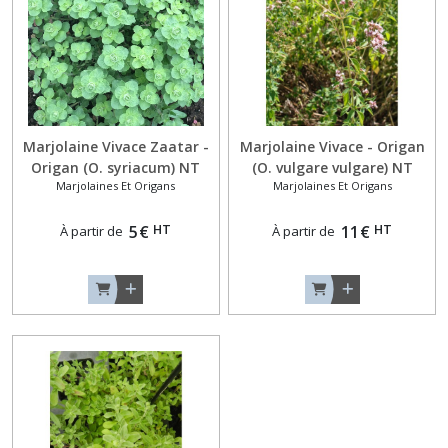
(3)
Aneths
(4)
Marjolaine Vivace Zaatar -
Marjolaine Vivace - Origan
Artichauts
Origan (O. syriacum) NT
(O. vulgare vulgare) NT
(2)
Marjolaines Et Origans
Marjolaines Et Origans
(code 189024)
(code 183440)
Asperges
HT
HT
5
€
11
€
À partir de
À partir de
(1)
Bardane
(1)
Baselles
(1)