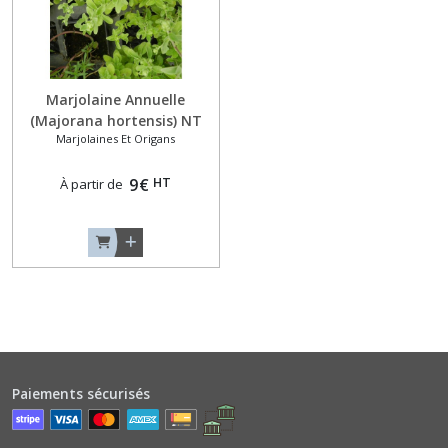
Basilics
Autres
Arômes
(6)
Marjolaine Annuelle
(Majorana hortensis) NT
Basilics
Marjolaines Et Origans
(code 183430)
Rouges
(3)
HT
9
€
À partir de
Basilics
Verts
Classiques
(9)
Betteraves
Jeunes
Pousses
(2)
Paiements sécurisés