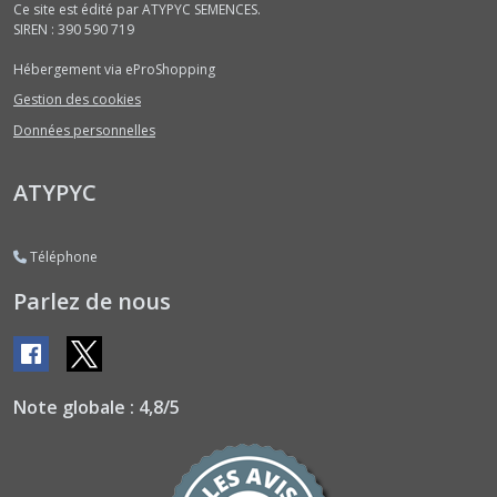
Ce site est édité par ATYPYC SEMENCES.
Céleris
SIREN : 390 590 719
(6)
Hébergement via eProShopping
Gestion des cookies
Cerfeuils
Données personnelles
(4)
ATYPYC
Chénopodes
(1)
Téléphone
Chicorées
Parlez de nous
Diverses
Bicolores
-
graines
nues
(2)
Note globale : 4,8/5
Chicorées
Diverses