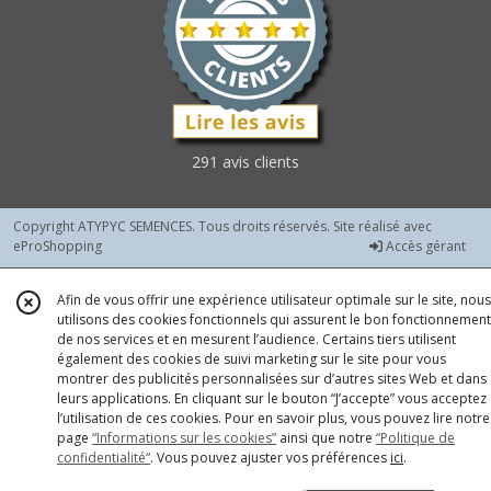
-
graines
enrobées
(1)
Chicorées
Diverses
291 avis clients
Rouges
-
graines
Copyright ATYPYC SEMENCES. Tous droits réservés. Site réalisé avec
nues
eProShopping
Accès gérant
(5)
Afin de vous offrir une expérience utilisateur optimale sur le site, nous
utilisons des cookies fonctionnels qui assurent le bon fonctionnement
Chicorées
de nos services et en mesurent l’audience. Certains tiers utilisent
Diverses
également des cookies de suivi marketing sur le site pour vous
Vertes
montrer des publicités personnalisées sur d’autres sites Web et dans
-
leurs applications. En cliquant sur le bouton “J’accepte” vous acceptez
graines
l’utilisation de ces cookies. Pour en savoir plus, vous pouvez lire notre
nues
page
“Informations sur les cookies”
ainsi que notre
“Politique de
(4)
confidentialité“
. Vous pouvez ajuster vos préférences
ici
.