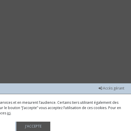
Accès gérant
ervices et en mesurent l’audience. Certains tiers utilisent également des
r le bouton “J’accepte” vous acceptez l’utilisation de ces cookies. Pour en
ences
ici
.
J'ACCEPTE