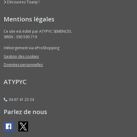
(1)
Découvrez Tisanji !
Mentions légales
Persils
(2)
Ce site est édité par ATYPYC SEMENCES.
SIREN : 390 590 719
Afficher
Hébergement via eProShopping
les
Gestion des cookies
résultats
Données personnelles
ATYPYC
04 67 41 23 34
Parlez de nous