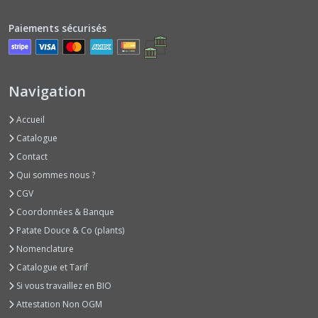
Choux
de
Paiements sécurisés
Milan
(1)
Navigation
Choux-
Fleurs
(2)
Accueil
Catalogue
Contact
Choux-
Fleurs
Qui sommes nous ?
Couleurs
CGV
(1)
Coordonnées & Banque
Patate Douce & Co (plants)
Choux
Nomenclature
Romanescos
(1)
Catalogue et Tarif
Si vous travaillez en BIO
Attestation Non OGM
Fenouils