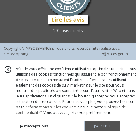
Fraises
(1)
Haricots
291 avis clients
à
Rames
à
Ecosser
Copyright ATYPYC SEMENCES. Tous droits réservés. Site réalisé avec
et
eProShopping
Accès gérant
Autres
(2)
Afin de vous offrir une expérience utilisateur optimale sur le site, nous
utilisons des cookies fonctionnels qui assurent le bon fonctionnement
de nos services et en mesurent l’audience. Certains tiers utilisent
Haricots
également des cookies de suivi marketing sur le site pour vous
à
montrer des publicités personnalisées sur d’autres sites Web et dans
Rames
leurs applications. En cliquant sur le bouton “J’accepte” vous acceptez
Fin
l’utilisation de ces cookies. Pour en savoir plus, vous pouvez lire notre
(5)
page
“Informations sur les cookies”
ainsi que notre
“Politique de
confidentialité“
. Vous pouvez ajuster vos préférences
ici
.
Haricots
je n'accepte pas
J'ACCEPTE
Nains
à