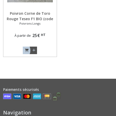
Courges
Musquées
Poivron Corne de Toro
Type
Rouge Teseo F1 BIO (code
Butternut
Poivrons Longs
822797)
(8)
HT
25
€
À partir de
Courges
Musquées
Type
Provence
(5)
Courges
Potirons
Bleus
ou
Paiements sécurisés
Verts
(7)
Navigation
Courges