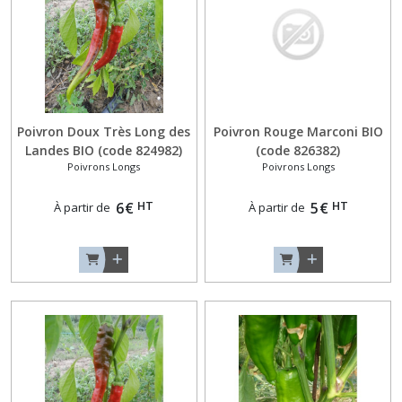
Aubergines
Originales
(4)
Aubergines
Zébrées
ou
Poivron Doux Très Long des
Poivron Rouge Marconi BIO
Violettes
Landes BIO (code 824982)
(code 826382)
(4)
Poivrons Longs
Poivrons Longs
HT
HT
6
€
5
€
À partir de
À partir de
Concombres
Epineux
(3)
Concombres
Lisses
(4)
Concombres