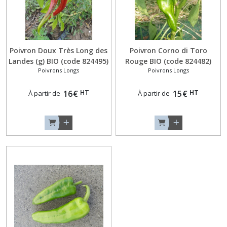
Originaux,
Angourie
et
Métulon
(7)
Poivron Doux Très Long des
Poivron Corno di Toro
Landes (g) BIO (code 824495)
Rouge BIO (code 824482)
Cornichons
Poivrons Longs
Poivrons Longs
(3)
HT
HT
16
€
15
€
À partir de
À partir de
Courges
Minis
(3)
Courges
Musquées
Consommables
Jeunes
en
Courgettes
(2)