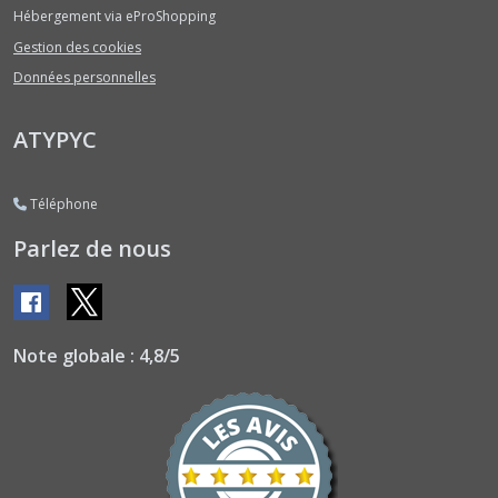
Hébergement via eProShopping
Courgettes
Gestion des cookies
Couleurs
Données personnelles
et
Diverses
(3)
ATYPYC
Courgettes
Téléphone
Rondes
(1)
Parlez de nous
Courgettes
Vert
Foncé
Note globale : 4,8/5
(6)
Fèves
(1)