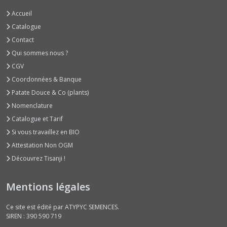
Potirons
Accueil
Rouges,
Citrouilles
Catalogue
et
Contact
Divers
(11)
Qui sommes nous ?
CGV
Coordonnées & Banque
Courges
Spaghettis
Patate Douce & Co (plants)
(2)
Nomenclature
Catalogue et Tarif
Courges
Si vous travaillez en BIO
Type
Attestation Non OGM
Potimarrons
(9)
Découvrez Tisanji !
Mentions légales
Courgettes
à
Fleurs
Ce site est édité par ATYPYC SEMENCES.
(1)
SIREN : 390 590 719