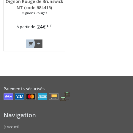
Oignon Rouge de Brunswick
(4)
NT (code 684415)
Oignons Rouges
Oignons
HT
24
€
À partir de
Rouges
(7)
Panais
(1)
Poireaux
d'Automne
(4)
Paiements sécurisés
Poireaux
d'Hiver
Navigation
(3)
Accueil
Pomme