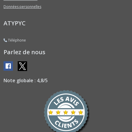
Noirs
(2)
Données personnelles
ATYPYC
Radis
Ronds
(6)
Téléphone
Parlez de nous
Radis
Violets
et
Roses
(2)
Note globale : 4,8/5
Salsifis
et
Scorsonères
(1)
Afficher