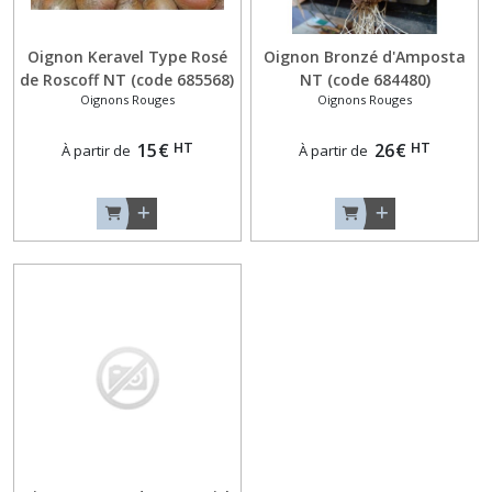
(7)
Oignon Keravel Type Rosé
Oignon Bronzé d'Amposta
Navets
de Roscoff NT (code 685568)
NT (code 684480)
Unicolores
Oignons Rouges
Oignons Rouges
Longs
(3)
HT
HT
15
€
26
€
À partir de
À partir de
Navets
Unicolores
Ronds
(5)
Oignons
Blancs
et
Cébettes
(5)
Oignons
Jaunes