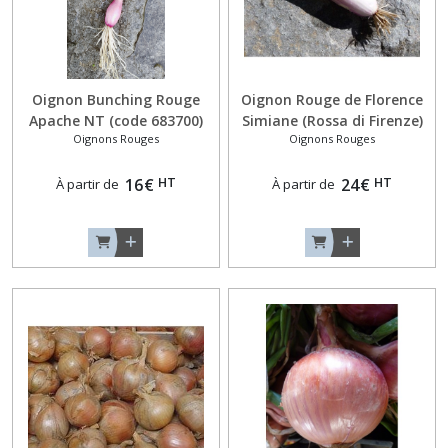
Céleris
Raves
(1)
Choux
Oignon Bunching Rouge
Oignon Rouge de Florence
Navets
Apache NT (code 683700)
Simiane (Rossa di Firenze)
Rutabagas
Oignons Rouges
Oignons Rouges
NT (code 684499)
(3)
HT
HT
16
€
24
€
À partir de
À partir de
Choux
Raves
(4)
Echalotes
et
Echalions
(1)
Navets
Bicolores