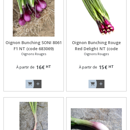
Betteraves
Potagères
Rouges
(6)
Carottes
Autres
Oignon Bunching SONI 8061
Oignon Bunching Rouge
Couleurs
F1 NT (code 683069)
Red Delight NT (code
(6)
Oignons Rouges
Oignons Rouges
683068)
HT
HT
16
€
15
€
À partir de
À partir de
Carottes
Autres
Types
(1)
Carottes
Nantaises
(5)