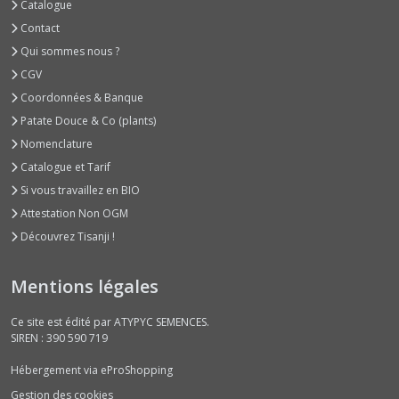
Catalogue
de
Terre
Contact
(1)
Qui sommes nous ?
CGV
Radis
Coordonnées & Banque
Asiatiques
Patate Douce & Co (plants)
(8)
Nomenclature
Catalogue et Tarif
Radis
Si vous travaillez en BIO
Daikons
Attestation Non OGM
-
Minowases
Découvrez Tisanji !
(5)
Mentions légales
Radis
Longs
Ce site est édité par ATYPYC SEMENCES.
(4)
SIREN : 390 590 719
Hébergement via eProShopping
Radis
Gestion des cookies