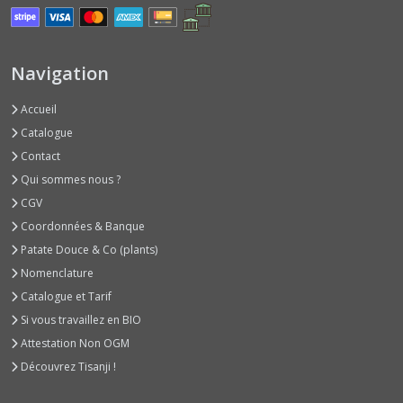
Basilics
Autres
Arômes
(6)
Navigation
Accueil
Basilics
Rouges
Catalogue
(3)
Contact
Qui sommes nous ?
Basilics
CGV
Verts
Coordonnées & Banque
Classiques
(9)
Patate Douce & Co (plants)
Nomenclature
Catalogue et Tarif
Betteraves
Jeunes
Si vous travaillez en BIO
Pousses
Attestation Non OGM
(2)
Découvrez Tisanji !