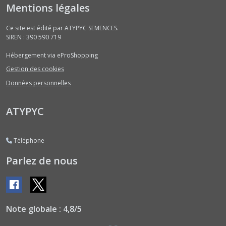
Bissaps
Mentions légales
(2)
Ce site est édité par ATYPYC SEMENCES.
SIREN : 390 590 719
Bourraches
(2)
Hébergement via eProShopping
Gestion des cookies
Brèdes
Données personnelles
(1)
ATYPYC
Capucines
(2)
Téléphone
Parlez de nous
Cardons
(2)
Cedrele
(1)
Note globale : 4,8/5