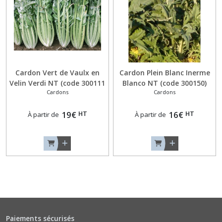
(3)
Aneths
(4)
Cardon Vert de Vaulx en
Cardon Plein Blanc Inerme
Artichauts
Velin Verdi NT (code 300111
Blanco NT (code 300150)
(2)
Cardons
Cardons
)
Asperges
HT
HT
19
€
16
€
À partir de
À partir de
(1)
Bardane
(1)
Baselles
(1)
Paiements sécurisés